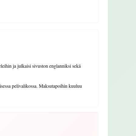
eihin ja julkaisi sivuston englanniksi sekä
vaisessa pelivalikossa. Maksutapoihin kuuluu