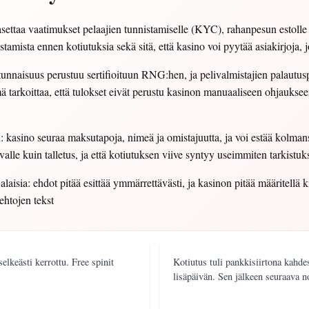
jä asettaa vaatimukset pelaajien tunnistamiselle (KYC), rahanpesun estol
stamista ennen kotiutuksia sekä sitä, että kasino voi pyytää asiakirjoja,
unnaisuus perustuu sertifioituun RNG:hen, ja pelivalmistajien palautuspr
ä tarkoittaa, että tulokset eivät perustu kasinon manuaaliseen ohjauksee
: kasino seuraa maksutapoja, nimeä ja omistajuutta, ja voi estää kolman
alle kuin talletus, ja että kotiutuksen viive syntyy useimmiten tarkistuks
aisia: ehdot pitää esittää ymmärrettävästi, ja kasinon pitää määritellä k
 ehtojen tekst
selkeästi kerrottu. Free spinit
Kotiutus tuli pankkisiirtona kahd
lisäpäivän. Sen jälkeen seuraava 