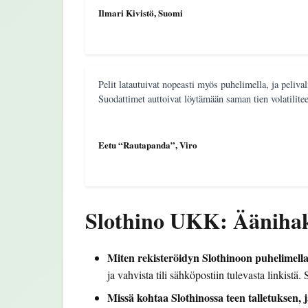
Ilmari Kivistö, Suomi
Pelit latautuivat nopeasti myös puhelimella, ja peliva
Suodattimet auttoivat löytämään saman tien volatilite
Eetu “Rautapanda”, Viro
Slothino UKK: Äänihak
Miten rekisteröidyn Slothinoon puhelimell
ja vahvista tili sähköpostiin tulevasta linkistä. 
Missä kohtaa Slothinossa teen talletuksen, 