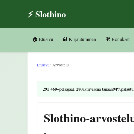
⚡ Slothino
🏠 Etusivu
🔐 Kirjautuminen
🎁 Bonukset
Etusivu
Arvostelu
291 460+
1 280
94%
pelaajaa
aktiivisena tanaan
palautu
Slothino-arvostelu