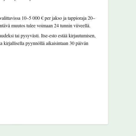
 valittavissa 10–5 000 € per jakso ja tappioraja 20–
entävä muutos tulee voimaan 24 tunnin viiveellä.
deksi tai pysyvästi. Itse-esto estää kirjautumisen,
ta kirjallisella pyynnöllä aikaisintaan 30 päivän