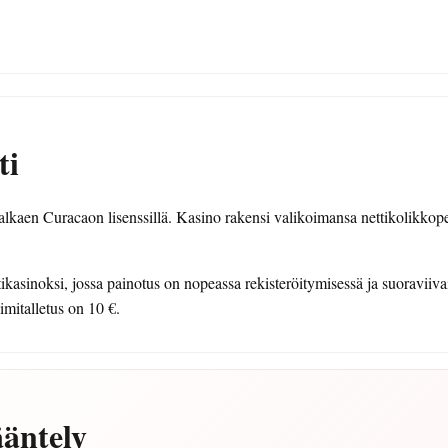
ti
alkaen Curacaon lisenssillä. Kasino rakensi valikoimansa nettikolikkopel
tikasinoksi, jossa painotus on nopeassa rekisteröitymisessä ja suoravii
imitalletus on 10 €.
ääntely