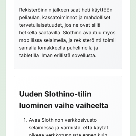
Rekisteröinnin jälkeen saat heti käyttöön
peliaulan, kassatoiminnot ja mahdolliset
tervetuliaisetuudet, jos ne ovat sillä
hetkellä saatavilla. Slothino avautuu myös
mobiilissa selaimella, ja rekisteröinti toimii
samalla lomakkeella puhelimella ja
tabletilla ilman erillistä sovellusta.
Uuden Slothino-tilin
luominen vaihe vaiheelta
Avaa Slothinon verkkosivusto
selaimessa ja varmista, että käytät
oikeaa verkkotunnusta ennen kuin