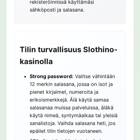
rekisteröinnissä käyttämäsi
sähköposti ja salasana.
Tilin turvallisuus Slothino-
kasinolla
Strong password:
Valitse vähintään
12 merkin salasana, jossa on isot ja
pienet kirjaimet, numeroita ja
erikoismerkkejä. Älä käytä samaa
salasanaa muissa palveluissa, äläkä
käytä nimeä, syntymäaikaa tai yleisiä
sanalistoja. Vaihda salasana heti, jos
epäilet tilin tietojen vuotaneen.