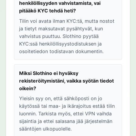
henkilöllisyyden vahvistamista, vai
pitääkö KYC tehdä heti?
Tilin voi avata ilman KYC:tä, mutta nostot
ja tietyt maksutavat pysähtyvät, kun
vahvistus puuttuu. Slothino pyytää
KYC:ssä henkilöllisyystodistuksen ja
osoitetiedon todistavan dokumentin.
Miksi Slothino ei hyväksy
rekisteröitymistäni, vaikka syötän tiedot
oikein?
Yleisin syy on, että sähköposti on jo
käytössä tai maa- ja ikärajoitus estää tilin
luonnin. Tarkista myös, ettei VPN vaihda
sijaintia ja ettei salasana jää järjestelmän
sääntöjen ulkopuolelle.