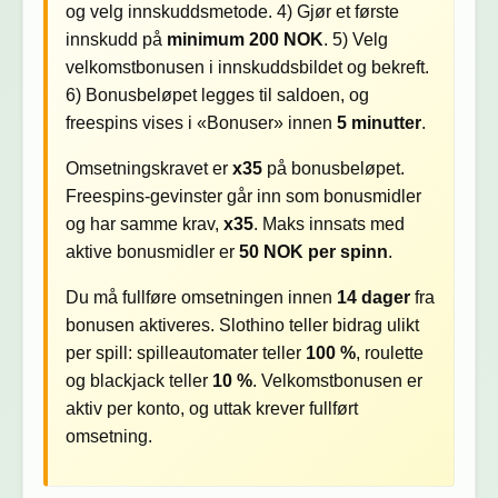
og velg innskuddsmetode. 4) Gjør et første
innskudd på
minimum 200 NOK
. 5) Velg
velkomstbonusen i innskuddsbildet og bekreft.
6) Bonusbeløpet legges til saldoen, og
freespins vises i «Bonuser» innen
5 minutter
.
Omsetningskravet er
x35
på bonusbeløpet.
Freespins-gevinster går inn som bonusmidler
og har samme krav,
x35
. Maks innsats med
aktive bonusmidler er
50 NOK per spinn
.
Du må fullføre omsetningen innen
14 dager
fra
bonusen aktiveres. Slothino teller bidrag ulikt
per spill: spilleautomater teller
100 %
, roulette
og blackjack teller
10 %
. Velkomstbonusen er
aktiv per konto, og uttak krever fullført
omsetning.