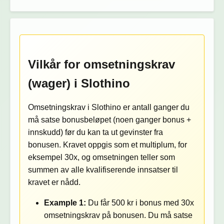
Vilkår for omsetningskrav
(wager) i Slothino
Omsetningskrav i Slothino er antall ganger du
må satse bonusbeløpet (noen ganger bonus +
innskudd) før du kan ta ut gevinster fra
bonusen. Kravet oppgis som et multiplum, for
eksempel 30x, og omsetningen teller som
summen av alle kvalifiserende innsatser til
kravet er nådd.
Example 1:
Du får 500 kr i bonus med 30x
omsetningskrav på bonusen. Du må satse