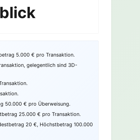
blick
etrag 5.000 € pro Transaktion.
ansaktion, gelegentlich sind 3D-
Transaktion.
saktion.
ag 50.000 € pro Überweisung.
tbetrag 25.000 € pro Transaktion.
destbetrag 20 €, Höchstbetrag 100.000