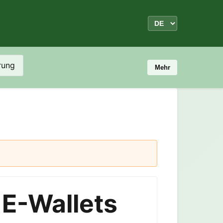
rung
Mehr
 E-Wallets