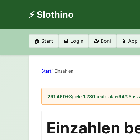
⚡ Slothino
🏠 Start
🔐 Login
🎁 Boni
📱 App
Start
Einzahlen
291.460+
Spieler
1.280
heute aktiv
94%
Ausz
Einzahlen be