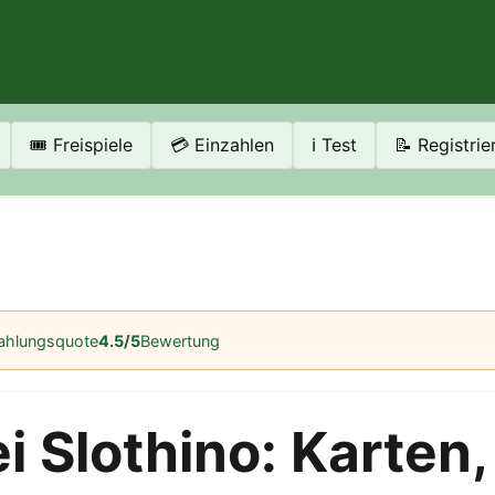
🎟️ Freispiele
💳 Einzahlen
ℹ️ Test
📝 Registrie
ahlungsquote
4.5/5
Bewertung
i Slothino: Karten,