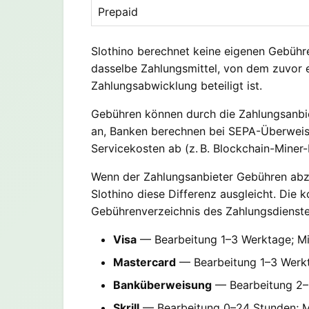
Prepaid
Slothino berechnet keine eigenen Gebühr
dasselbe Zahlungsmittel, von dem zuvor 
Zahlungsabwicklung beteiligt ist.
Gebühren können durch die Zahlungsanbiet
an, Banken berechnen bei SEPA-Überweis
Servicekosten ab (z. B. Blockchain-Mine
Wenn der Zahlungsanbieter Gebühren abzi
Slothino diese Differenz ausgleicht. Die
Gebührenverzeichnis des Zahlungsdienste
Visa
— Bearbeitung 1–3 Werktage; Mi
Mastercard
— Bearbeitung 1–3 Werkt
Banküberweisung
— Bearbeitung 2–5
Skrill
— Bearbeitung 0–24 Stunden; Mi