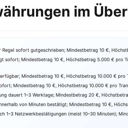
ährungen im Über
Regel sofort gutgeschrieben; Mindestbetrag 10 €, Höchstb
gt sofort; Mindestbetrag 10 €, Höchstbetrag 5.000 € pro Tr
erfügbar; Mindestbetrag 10 €, Höchstbetrag 10.000 € pro 
ofort; Mindestbetrag 10 €, Höchstbetrag 10.000 € pro Tran
ng dauert 1–3 Werktage; Mindestbetrag 20 €, Höchstbetr
nerhalb von Minuten bestätigt; Mindestbetrag 10 €, Höchs
ach 1–3 Netzwerkbestätigungen (meist 10–30 Minuten); Min