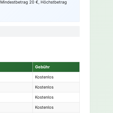
 Mindestbetrag 20 €, Höchstbetrag
Gebühr
Kostenlos
Kostenlos
Kostenlos
Kostenlos